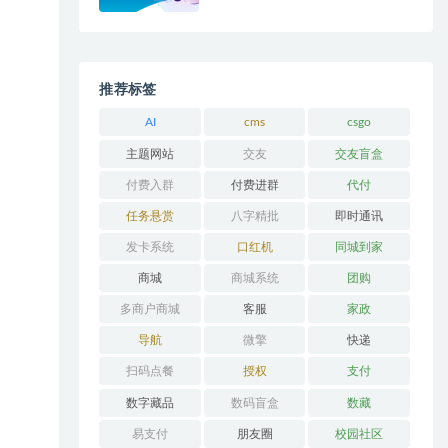
推荐标签
AI
cms
csgo
主题网站
交友
交友盲盒
付费入群
付费进群
代付
任务悬赏
八字精批
即时通讯
发卡系统
口红机
同城到家
商城
商城系统
团购
多商户商城
客服
家政
导航
微擎
快递
扫码点餐
授权
支付
数字藏品
数码盲盒
数藏
易支付
朋友圈
校园社区