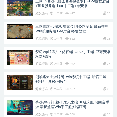
三网H5西游【赌圣西游超变版】+GM授权后台
+商业服务端Linux手工端+单安卓
游戏源码
1 年前
697
28
三网雷霆H5游戏 屠龙传世H5超变版 最新整理
Win系服务端 GM后台 搭建教程
游戏源码
1 年前
612
28
梦幻诛仙12职业 仿官端+Linux手工端+苹果安卓
双端+教程
游戏源码
2 年前
592
28
烈焰遮天手游源码+win系统手工端+邮箱工具
+分区工具+GM后台
游戏源码
2 年前
557
28
手游源码 轩辕剑3之天之痕 3D玄幻仙侠回合手
游 最新整理Win手工服务端源码
游戏源码
2 年前
550
28