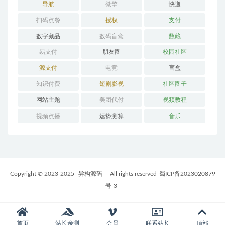
导航
微擎
快递
扫码点餐
授权
支付
数字藏品
数码盲盒
数藏
易支付
朋友圈
校园社区
源支付
电竞
盲盒
知识付费
短剧影视
社区圈子
网站主题
美团代付
视频教程
视频点播
运势测算
音乐
Copyright © 2023-2025
异构源码
- All rights reserved
蜀ICP备2023020879
号-3
首页
站长亲测
会员
联系站长
顶部