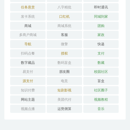
任务悬赏
八字精批
即时通讯
发卡系统
口红机
同城到家
商城
商城系统
团购
多商户商城
客服
家政
导航
微擎
快递
扫码点餐
授权
支付
数字藏品
数码盲盒
数藏
易支付
朋友圈
校园社区
源支付
电竞
盲盒
知识付费
短剧影视
社区圈子
网站主题
美团代付
视频教程
视频点播
运势测算
音乐