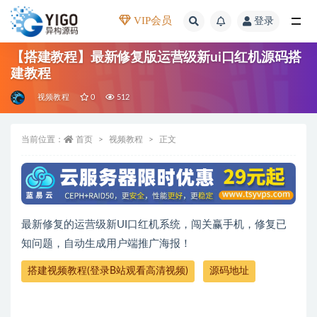
VIP会员
登录
全部
【搭建教程】最新修复版运营级新ui口红机源码搭
建教程
视频教程
0
512
当前位置：
首页
视频教程
正文
最新修复的运营级新UI口红机系统，闯关赢手机，修复已
知问题，自动生成用户端推广海报！
搭建视频教程(登录B站观看高清视频)
源码地址