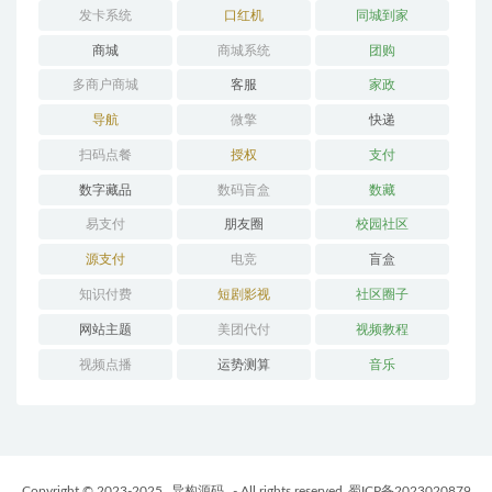
发卡系统
口红机
同城到家
商城
商城系统
团购
多商户商城
客服
家政
导航
微擎
快递
扫码点餐
授权
支付
数字藏品
数码盲盒
数藏
易支付
朋友圈
校园社区
源支付
电竞
盲盒
知识付费
短剧影视
社区圈子
网站主题
美团代付
视频教程
视频点播
运势测算
音乐
Copyright © 2023-2025
异构源码
- All rights reserved
蜀ICP备2023020879