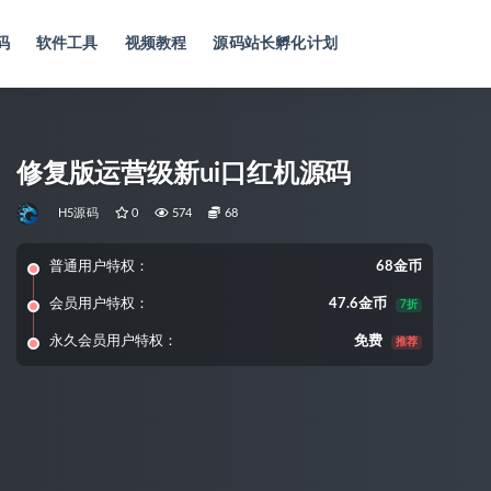
码
软件工具
视频教程
源码站长孵化计划
修复版运营级新ui口红机源码
H5源码
0
574
68
普通用户特权：
68金币
会员用户特权：
47.6金币
7折
永久会员用户特权：
免费
推荐