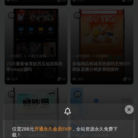
478
68
193
9.9
H5源码
小程序源码
APP源码
H5源码
2025最新修复版西瓜短剧系统
多端精品商城系统源码支持DIY
带uniapp源码
模板直播分销多营销插件
624
99
383
89
×
仅需288元
开通永久会员SVIP
，全站资源永久免费下
载！
H5源码
小程序源码
H5源码
站长亲测