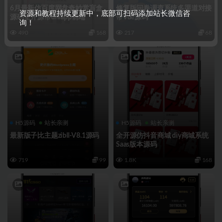
6月最新仿百度网盘奇妙赏盲盒
修复版问卷调查系统多渠道对接
资源和教程持续更新中，底部可扫码添加站长微信咨
源码全开源带uniapp前端
带Vue源码
询！
490
168
217
68
H5源码
站长亲测
H5源码
站长亲测
最新版子比主题zibll-V8.1源码
全开源仿抖音商城 diy商城系统
Saas版本源码
719
99
1.8K
168