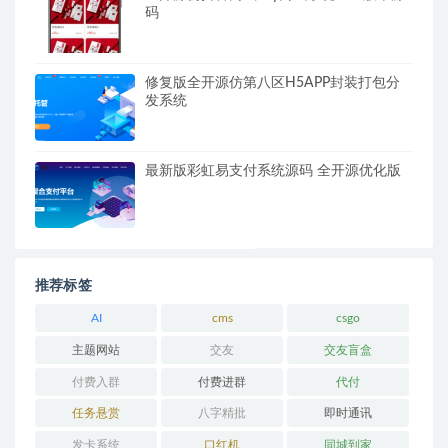
码
修复版全开源仿第八区H5APP封装打包分
发系统
最新版彩虹易支付系统源码 全开源优化版
推荐标签
AI
cms
csgo
主题网站
交友
交友盲盒
付费入群
付费进群
代付
任务悬赏
八字精批
即时通讯
发卡系统
口红机
同城到家