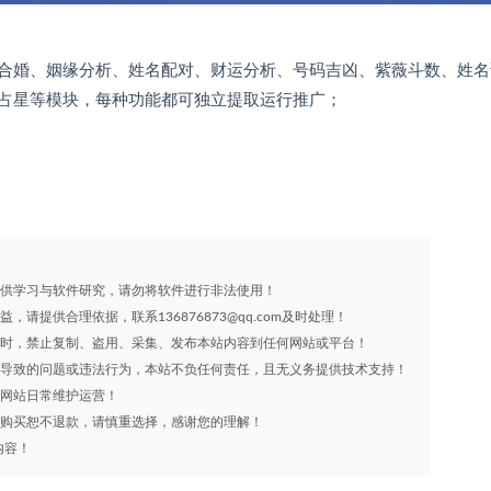
合婚、姻缘分析、姓名配对、财运分析、号码吉凶、紫薇斗数、姓名
占星等模块，每种功能都可独立提取运行推广；
享目的仅供学习与软件研究，请勿将软件进行非法使用！
益，请提供合理依据，联系136876873@qq.com及时处理！
m）同意时，禁止复制、盗用、采集、发布本站内容到任何网站或平台！
有因资源导致的问题或违法行为，本站不负任何责任，且无义务提供技术支持！
用于网站日常维护运营！
源一旦购买恕不退款，请慎重选择，感谢您的理解！
内容！