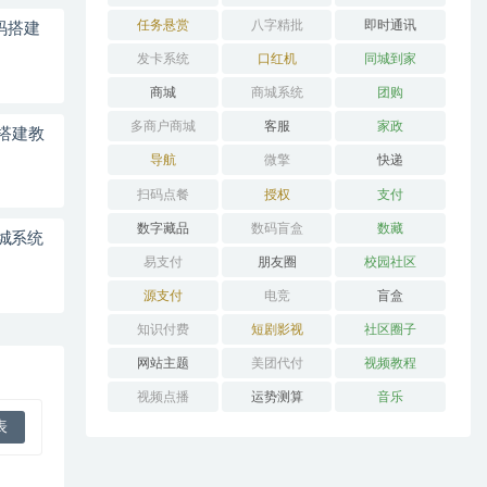
任务悬赏
八字精批
即时通讯
码搭建
发卡系统
口红机
同城到家
商城
商城系统
团购
多商户商城
客服
家政
码搭建教
导航
微擎
快递
扫码点餐
授权
支付
数字藏品
数码盲盒
数藏
城系统
易支付
朋友圈
校园社区
源支付
电竞
盲盒
知识付费
短剧影视
社区圈子
网站主题
美团代付
视频教程
视频点播
运势测算
音乐