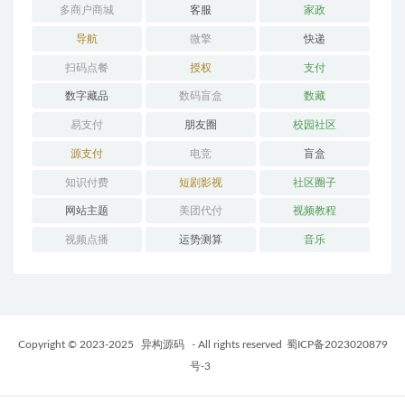
多商户商城
客服
家政
导航
微擎
快递
扫码点餐
授权
支付
数字藏品
数码盲盒
数藏
易支付
朋友圈
校园社区
源支付
电竞
盲盒
知识付费
短剧影视
社区圈子
网站主题
美团代付
视频教程
视频点播
运势测算
音乐
Copyright © 2023-2025
异构源码
- All rights reserved
蜀ICP备2023020879
号-3