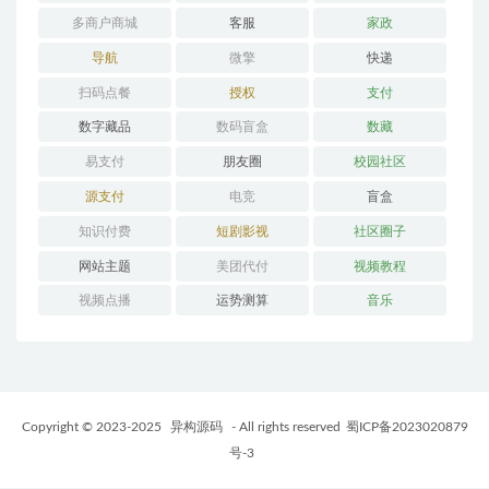
多商户商城
客服
家政
导航
微擎
快递
扫码点餐
授权
支付
数字藏品
数码盲盒
数藏
易支付
朋友圈
校园社区
源支付
电竞
盲盒
知识付费
短剧影视
社区圈子
网站主题
美团代付
视频教程
视频点播
运势测算
音乐
Copyright © 2023-2025
异构源码
- All rights reserved
蜀ICP备2023020879
号-3