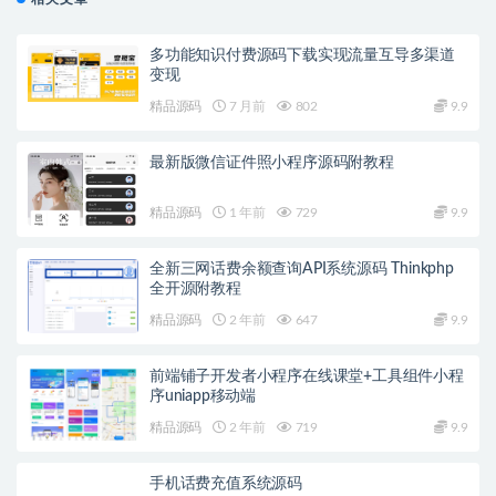
多功能知识付费源码下载实现流量互导多渠道
变现
精品源码
7 月前
802
9.9
最新版微信证件照小程序源码附教程
精品源码
1 年前
729
9.9
全新三网话费余额查询API系统源码 Thinkphp
全开源附教程
精品源码
2 年前
647
9.9
前端铺子开发者小程序在线课堂+工具组件小程
序uniapp移动端
精品源码
2 年前
719
9.9
手机话费充值系统源码