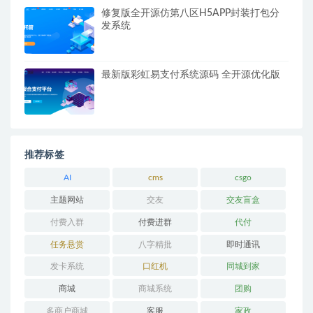
修复版全开源仿第八区H5APP封装打包分
发系统
最新版彩虹易支付系统源码 全开源优化版
推荐标签
AI
cms
csgo
主题网站
交友
交友盲盒
付费入群
付费进群
代付
任务悬赏
八字精批
即时通讯
发卡系统
口红机
同城到家
商城
商城系统
团购
多商户商城
客服
家政