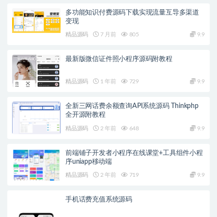
多功能知识付费源码下载实现流量互导多渠道
变现
精品源码
7 月前
805
9.9
最新版微信证件照小程序源码附教程
精品源码
1 年前
729
9.9
全新三网话费余额查询API系统源码 Thinkphp
全开源附教程
精品源码
2 年前
648
9.9
前端铺子开发者小程序在线课堂+工具组件小程
序uniapp移动端
精品源码
2 年前
719
9.9
手机话费充值系统源码