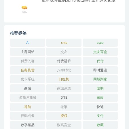
最新版彩虹易支付系统源码 全开源优化版
推荐标签
AI
cms
csgo
主题网站
交友
交友盲盒
付费入群
付费进群
代付
任务悬赏
八字精批
即时通讯
发卡系统
口红机
同城到家
商城
商城系统
团购
多商户商城
客服
家政
导航
微擎
快递
扫码点餐
授权
支付
数字藏品
数码盲盒
数藏