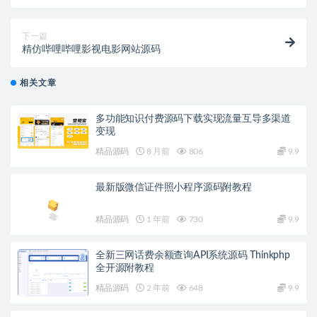
下一篇
精仿哔哩哔哩影视电影网站源码
相关文章
多功能知识付费源码下载实现流量互导多渠道
变现
精品源码
8 月前
806
9.9
最新版微信证件照小程序源码附教程
精品源码
1 年前
730
9.9
全新三网话费余额查询API系统源码 Thinkphp
全开源附教程
精品源码
2 年前
648
9.9