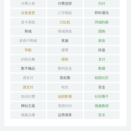
付费入群
付费进群
代付
任务悬赏
八字精批
即时通讯
发卡系统
口红机
同城到家
商城
商城系统
团购
多商户商城
客服
家政
导航
微擎
快递
扫码点餐
授权
支付
数字藏品
数码盲盒
数藏
易支付
朋友圈
校园社区
源支付
电竞
盲盒
知识付费
短剧影视
社区圈子
网站主题
美团代付
视频教程
视频点播
运势测算
音乐