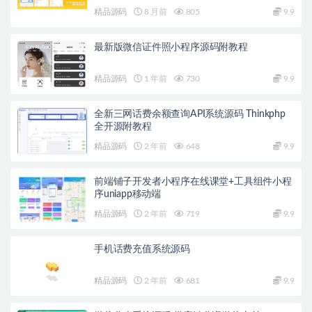
精品源码
8 月前
805
9.9
最新版微信证件照小程序源码附教程
精品源码
1 年前
730
9.9
全新三网话费余额查询API系统源码 Thinkphp
全开源附教程
精品源码
2 年前
648
9.9
前端铺子开发者小程序在线课堂+工具组件小程
序uniapp移动端
精品源码
2 年前
719
9.9
手机话费充值系统源码
精品源码
2 年前
681
9.9