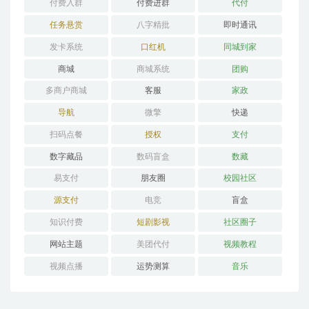
付费入群
付费进群
代付
任务悬赏
八字精批
即时通讯
发卡系统
口红机
同城到家
商城
商城系统
团购
多商户商城
客服
家政
导航
微擎
快递
扫码点餐
授权
支付
数字藏品
数码盲盒
数藏
易支付
朋友圈
校园社区
源支付
电竞
盲盒
知识付费
短剧影视
社区圈子
网站主题
美团代付
视频教程
视频点播
运势测算
音乐