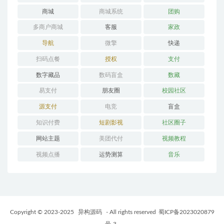
商城
商城系统
团购
多商户商城
客服
家政
导航
微擎
快递
扫码点餐
授权
支付
数字藏品
数码盲盒
数藏
易支付
朋友圈
校园社区
源支付
电竞
盲盒
知识付费
短剧影视
社区圈子
网站主题
美团代付
视频教程
视频点播
运势测算
音乐
Copyright © 2023-2025
异构源码
- All rights reserved
蜀ICP备2023020879