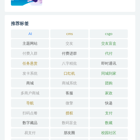
推荐标签
AI
cms
csgo
主题网站
交友
交友盲盒
付费入群
付费进群
代付
任务悬赏
八字精批
即时通讯
发卡系统
口红机
同城到家
商城
商城系统
团购
多商户商城
客服
家政
导航
微擎
快递
扫码点餐
授权
支付
数字藏品
数码盲盒
数藏
易支付
朋友圈
校园社区