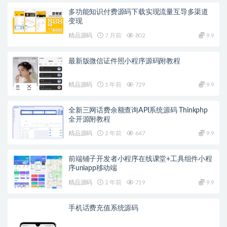
多功能知识付费源码下载实现流量互导多渠道
变现
精品源码
7 月前
802
9.9
最新版微信证件照小程序源码附教程
精品源码
1 年前
729
9.9
全新三网话费余额查询API系统源码 Thinkphp
全开源附教程
精品源码
2 年前
647
9.9
前端铺子开发者小程序在线课堂+工具组件小程
序uniapp移动端
精品源码
2 年前
719
9.9
手机话费充值系统源码