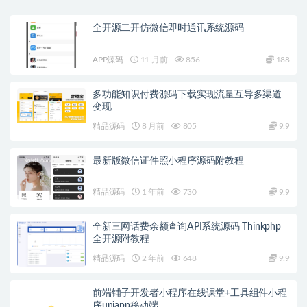
全开源二开仿微信即时通讯系统源码
APP源码
11 月前
856
188
多功能知识付费源码下载实现流量互导多渠道
变现
精品源码
8 月前
805
9.9
最新版微信证件照小程序源码附教程
精品源码
1 年前
730
9.9
全新三网话费余额查询API系统源码 Thinkphp
全开源附教程
精品源码
2 年前
648
9.9
前端铺子开发者小程序在线课堂+工具组件小程
序uniapp移动端