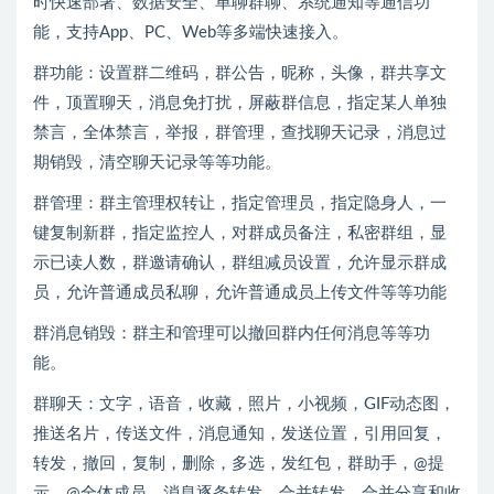
时快速部署、数据安全、单聊群聊、系统通知等通信功
能，支持App、PC、Web等多端快速接入。
群功能：设置群二维码，群公告，昵称，头像，群共享文
件，顶置聊天，消息免打扰，屏蔽群信息，指定某人单独
禁言，全体禁言，举报，群管理，查找聊天记录，消息过
期销毁，清空聊天记录等等功能。
群管理：群主管理权转让，指定管理员，指定隐身人，一
键复制新群，指定监控人，对群成员备注，私密群组，显
示已读人数，群邀请确认，群组减员设置，允许显示群成
员，允许普通成员私聊，允许普通成员上传文件等等功能
群消息销毁：群主和管理可以撤回群内任何消息等等功
能。
群聊天：文字，语音，收藏，照片，小视频，GIF动态图，
推送名片，传送文件，消息通知，发送位置，引用回复，
转发，撤回，复制，删除，多选，发红包，群助手，@提
示，@全体成员，消息逐条转发，合并转发，合并分享和收