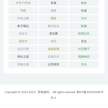
多商户商城
客服
家政
导航
微擎
快递
扫码点餐
授权
支付
数字藏品
数码盲盒
数藏
易支付
朋友圈
校园社区
源支付
电竞
盲盒
知识付费
短剧影视
社区圈子
网站主题
美团代付
视频教程
视频点播
运势测算
音乐
Copyright © 2023-2025
异构源码
- All rights reserved
蜀ICP备2023020879
号-3