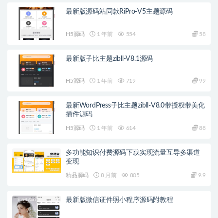
最新版源码站同款RiPro-V5主题源码
H5源码
1 年前
554
58
最新版子比主题zibll-V8.1源码
H5源码
1 年前
719
99
最新WordPress子比主题zibll-V8.0带授权带美化
插件源码
H5源码
1 年前
614
88
多功能知识付费源码下载实现流量互导多渠道
变现
精品源码
8 月前
805
9.9
最新版微信证件照小程序源码附教程