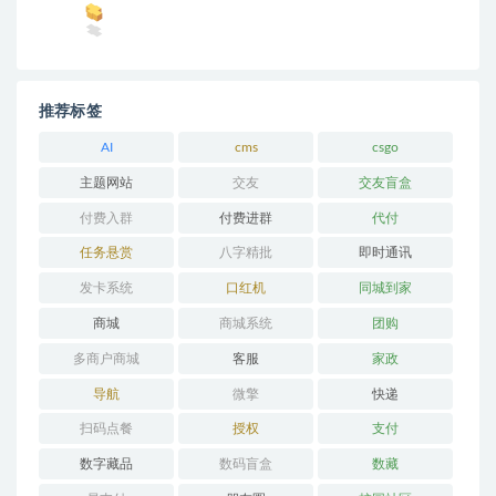
推荐标签
AI
cms
csgo
主题网站
交友
交友盲盒
付费入群
付费进群
代付
任务悬赏
八字精批
即时通讯
发卡系统
口红机
同城到家
商城
商城系统
团购
多商户商城
客服
家政
导航
微擎
快递
扫码点餐
授权
支付
数字藏品
数码盲盒
数藏