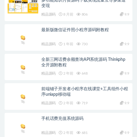
多功能知识付费源码下载实现流量互导多渠道
变现
精品源码
8 月前
806
9.9
最新版微信证件照小程序源码附教程
精品源码
1 年前
730
9.9
全新三网话费余额查询API系统源码 Thinkphp
全开源附教程
精品源码
2 年前
648
9.9
前端铺子开发者小程序在线课堂+工具组件小程
序uniapp移动端
精品源码
2 年前
719
9.9
手机话费充值系统源码
精品源码
2 年前
681
9.9