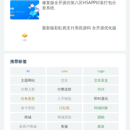
修复版全开源仿第八区H5APP封装打包分
发系统
最新版彩虹易支付系统源码 全开源优化版
推荐标签
AI
cms
csgo
主题网站
交友
交友盲盒
付费入群
付费进群
代付
任务悬赏
八字精批
即时通讯
发卡系统
口红机
同城到家
商城
商城系统
团购
多商户商城
客服
家政