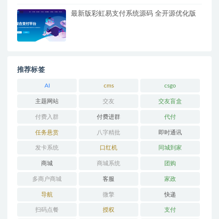
最新版彩虹易支付系统源码 全开源优化版
推荐标签
AI
cms
csgo
主题网站
交友
交友盲盒
付费入群
付费进群
代付
任务悬赏
八字精批
即时通讯
发卡系统
口红机
同城到家
商城
商城系统
团购
多商户商城
客服
家政
导航
微擎
快递
扫码点餐
授权
支付