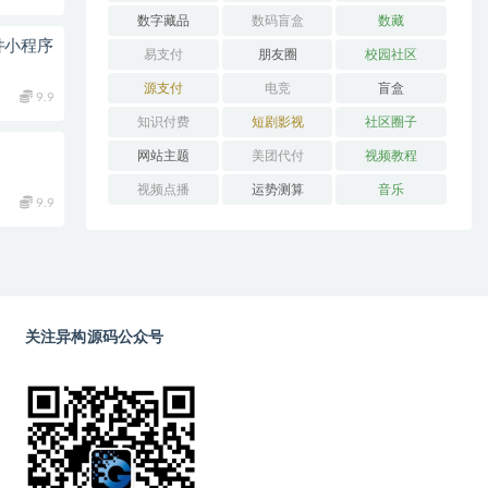
数字藏品
数码盲盒
数藏
件小程序
易支付
朋友圈
校园社区
源支付
电竞
盲盒
9.9
知识付费
短剧影视
社区圈子
网站主题
美团代付
视频教程
视频点播
运势测算
音乐
9.9
关注异构源码公众号