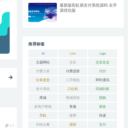
最新版彩虹易支付系统源码 全开
源优化版
推荐标签
AI
cms
csgo
主题网站
交友
交友盲盒
付费入群
付费进群
代付
任务悬赏
八字精批
即时通讯
发卡系统
口红机
同城到家
商城
商城系统
团购
多商户商城
客服
家政
导航
微擎
快递
扫码点餐
授权
支付
9.9