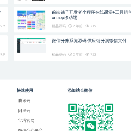
全
前端铺子开发者小程序在线课堂+工具组
uniapp移动端
9.9
精品源码
2 年前
719
微信分账系统源码 供应链分润微信支付
9.9
精品源码
2 年前
722
快速使用
添加站长微信
腾讯云
阿里云
宝塔官网
微信公众平台