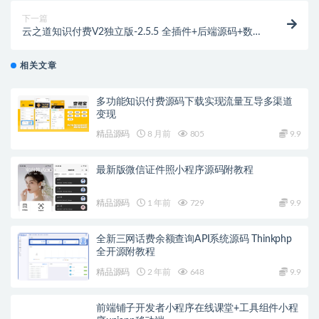
下一篇
云之道知识付费V2独立版-2.5.5 全插件+后端源码+数据
库
相关文章
多功能知识付费源码下载实现流量互导多渠道
变现
精品源码
8 月前
805
9.9
最新版微信证件照小程序源码附教程
精品源码
1 年前
729
9.9
全新三网话费余额查询API系统源码 Thinkphp
全开源附教程
精品源码
2 年前
648
9.9
前端铺子开发者小程序在线课堂+工具组件小程