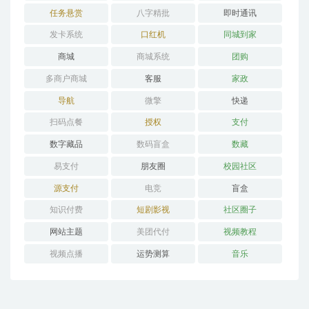
任务悬赏
八字精批
即时通讯
发卡系统
口红机
同城到家
商城
商城系统
团购
多商户商城
客服
家政
导航
微擎
快递
扫码点餐
授权
支付
数字藏品
数码盲盒
数藏
易支付
朋友圈
校园社区
源支付
电竞
盲盒
知识付费
短剧影视
社区圈子
网站主题
美团代付
视频教程
视频点播
运势测算
音乐